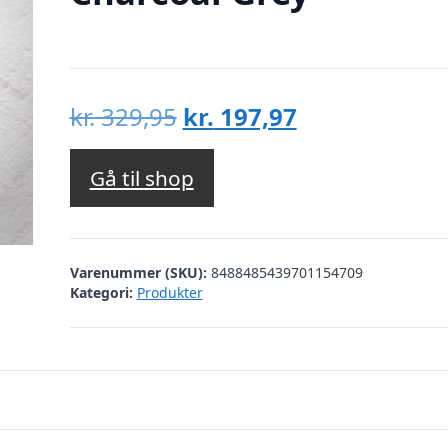
Den
Den
kr.
329,95
kr.
197,97
oprindelige
aktuelle
pris
pris
Gå til shop
var:
er:
kr. 329,95.
kr. 197,97.
Varenummer (SKU):
8488485439701154709
Kategori:
Produkter