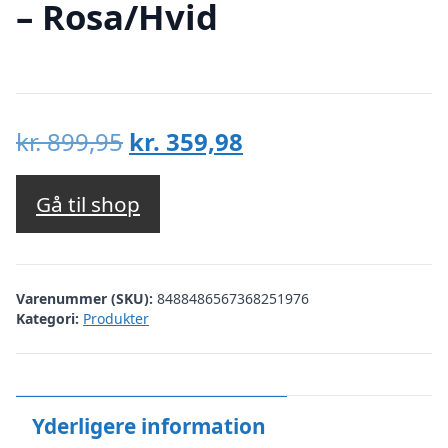
– Rosa/Hvid
Den
Den
kr.
899,95
kr.
359,98
oprindelige
aktuelle
pris
pris
Gå til shop
var:
er:
kr. 899,95.
kr. 359,98.
Varenummer (SKU):
8488486567368251976
Kategori:
Produkter
Yderligere information