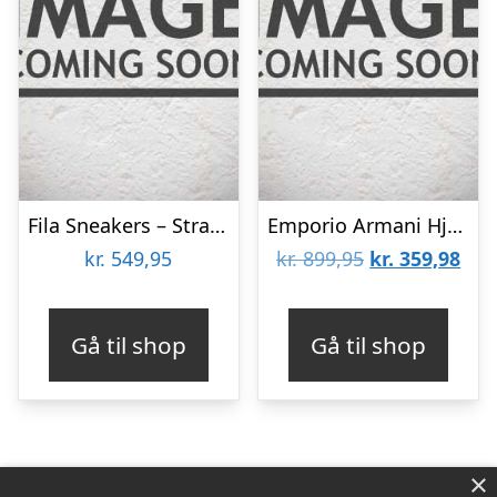
Fila Sneakers – Strada Low – Pale Rosette
Emporio Armani Hjemmesko – Sneakers – Blå/Grå
Den
De
kr.
549,95
kr.
899,95
kr.
359,98
oprindelige
aktu
pris
pris
Gå til shop
Gå til shop
var:
er:
kr. 899,95.
kr. 
×