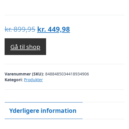
Den
Den
kr.
899,95
kr.
449,98
oprindelige
aktuelle
pris
pris
Gå til shop
var:
er:
kr. 899,95.
kr. 449,98.
Varenummer (SKU):
8488485034418934906
Kategori:
Produkter
Yderligere information