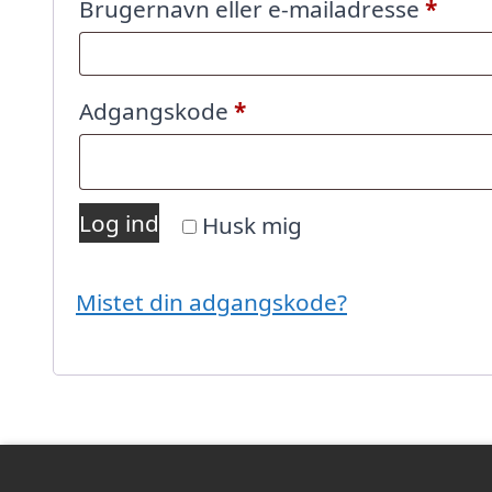
Påkr
Brugernavn eller e-mailadresse
*
Påkrævet
Adgangskode
*
Log ind
Husk mig
Mistet din adgangskode?